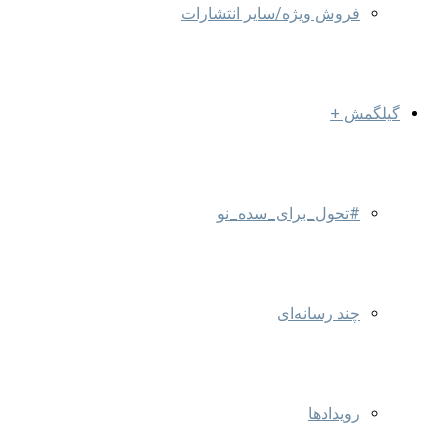
فروش ویژه/سایر انتشارات
گیلگمش +
#تحول_برای_سده_نو
چند رسانه‌ای
رویدادها