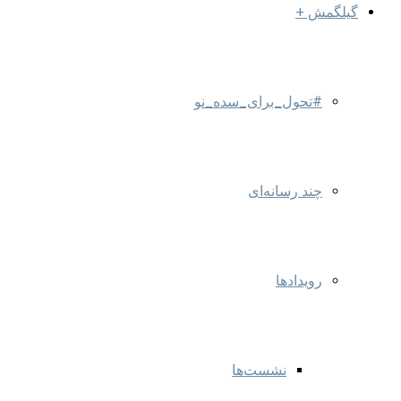
گیلگمش +
#تحول_برای_سده_نو
چند رسانه‌ای
رویدادها
نشست‌ها