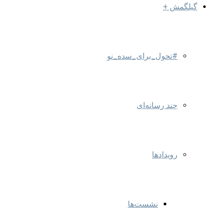
گیلگمش +
#تحول_برای_سده_نو
چند رسانه‌ای
رویدادها
نشست‌ها