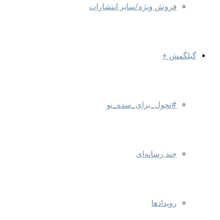
فروش ویژه/سایر انتشارات
گیلگمش +
#تحول_برای_سده_نو
چند رسانه‌ای
رویدادها