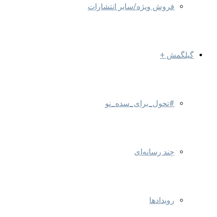
فروش ویژه/سایر انتشارات
گیلگمش +
#تحول_برای_سده_نو
چند رسانه‌ای
رویدادها