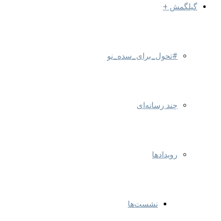
گیلگمش +
#تحول_برای_سده_نو
چند رسانه‌ای
رویدادها
نشست‌ها