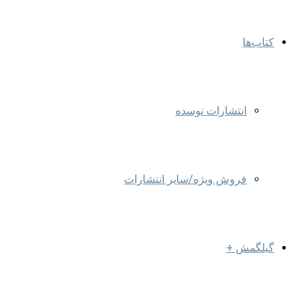
کتاب‌ها
انتشارات نوسده
فروش ویژه/سایر انتشارات
گیلگمش +