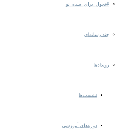
#تحول_برای_سده_نو
چند رسانه‌ای
رویدادها
نشست‌ها
دوره‌های آموزشی