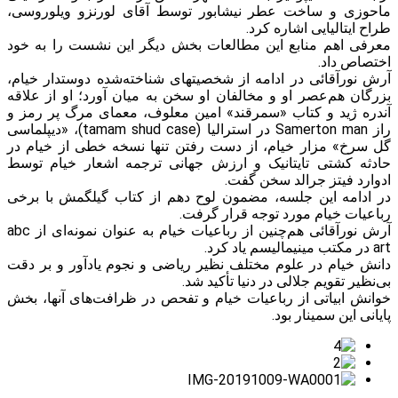
ماحوزی و ساخت عطر نیشابور توسط آقای لورنزو ویلوروسی،
طراح ایتالیایی اشاره کرد.
معرفی اهم منابع این مطالعات بخش دیگر این نشست را به خود
اختصاص داد.
آرش نورآقائی در ادامه از شخصیتهای شناخته‌شده دوستدار خیام،
بزرگان هم‌عصر او و مخالفان او سخن به میان آورد؛ او از علاقه
آندره ژید و کتاب «سمرقند» امین معلوف، معمای مرگ پر رمز و
راز Samerton man در استرالیا (tamam shud case)، «دیپلماسی
گل سرخ» مزار خیام، از دست رفتن تنها نسخه خطی از خیام در
حادثه کشتی تایتانیک و ارزش جهانی ترجمه اشعار خیام توسط
ادوارد فیتز جرالد سخن گفت.
در ادامه این جلسه، مضمون لوح دهم از کتاب گیلگمش با برخی
رباعیات خیام مورد توجه قرار گرفت.
آرش نورآقائی هم‌چنین از رباعیات خیام به عنوان نمونه‌ای از abc
art در مکتب مینیمالیسم یاد کرد.
دانش خیام در علوم مختلف نظیر ریاضی و نجوم یادآور و بر دقت
بی‌نظیر تقویم جلالی در دنیا تأکید شد.
خوانش ابیاتی از رباعیات خیام و تفحص در ظرافت‌های آنها، بخش
پایانی این سمینار بود.