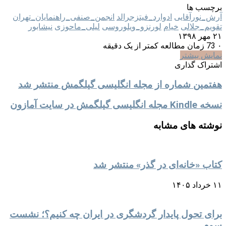
برچسب ها
آرش_نورآقایی
ادوارد_فیتزجرالد
انجمن_صنفی_راهنمایان_تهران
تقویم_جلالی
خیام
لورنزو_ویلوروسی
لیلی_ماحوزی
نیشابور
۲۱ مهر ۱۳۹۸
۰
73
زمان مطالعه کمتر از یک دقیقه
نمایش بیشتر
اشتراک گذاری
چاپ
توییتر
واتس
تلگرام
اشتراک
فیسبوک
آپ
گذاری
هفتمین شماره از مجله انگلیسی گیلگمش منتشر شد
با
ایمیل
نسخه Kindle مجله انگلیسی گیلگمش در سایت آمازون
نوشته های مشابه
کتاب «خانه‌ای در گذر» منتشر شد
۱۱ خرداد ۱۴۰۵
برای تحول پایدار گردشگری در ایران چه کنیم؟؛ نشست
سوم