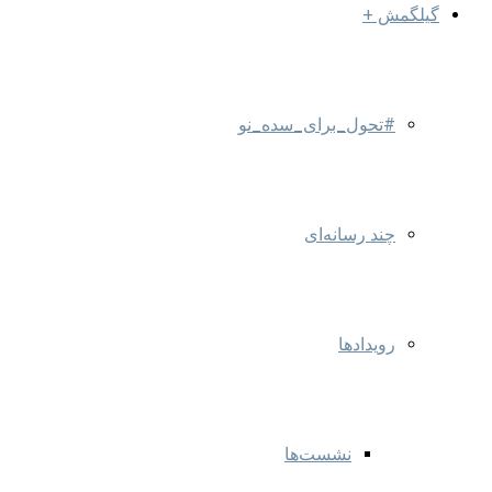
گیلگمش +
#تحول_برای_سده_نو
چند رسانه‌ای
رویدادها
نشست‌ها