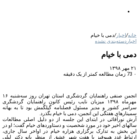
خرید
ورود
خانه
/
اخبار
/
دمی با خیام
اخبار
دسته‌بندی نشده
دمی با خیام
۲۱ مهر ۱۳۹۸
۰
73
زمان مطالعه کمتر از یک دقیقه
انجمن صنفی راهنمایان گردشگری استان تهران روز سه‌شنبه ۱۶
مهرماه ۱۳۹۸ میزبان نایب رئیس کانون راهنمایان گردشگری
سراسر کشور و مدیر مسئول فصلنامه گیلگمش بود تا به بهانه
سمینارهای هفتگی این انجمن، دمی با خیام بگذرد.
آرش نورآقائی در ابتدای این جلسه از دو دلیل اصلی مطالعات
سالهای اخیر خود در مورد شخصیت و دستاوردهای خیام گفت؛ او در
این بخش به تدارک برگزاری هزاره خیام در اواخر سال جاری،
ارتباط غدد هیپوفیز با هفت شهر عشق از منظر بانو دکتر لیلی