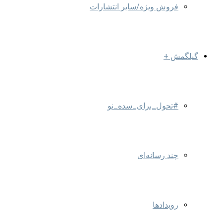
فروش ویژه/سایر انتشارات
گیلگمش +
#تحول_برای_سده_نو
چند رسانه‌ای
رویدادها