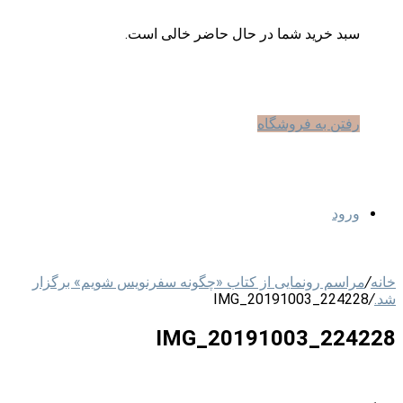
سبد خرید شما در حال حاضر خالی است.
رفتن به فروشگاه
ورود
خانه
/
مراسم رونمایی از کتاب «چگونه سفرنویس شویم» برگزار
شد.
/
IMG_20191003_224228
IMG_20191003_224228