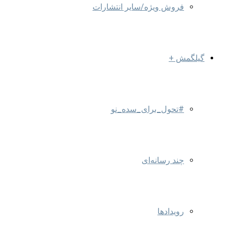
فروش ویژه/سایر انتشارات
گیلگمش +
#تحول_برای_سده_نو
چند رسانه‌ای
رویدادها