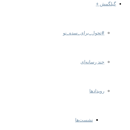
گیلگمش +
#تحول_برای_سده_نو
چند رسانه‌ای
رویدادها
نشست‌ها