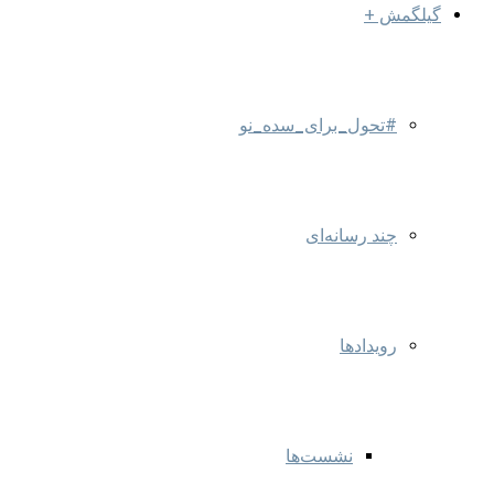
گیلگمش +
#تحول_برای_سده_نو
چند رسانه‌ای
رویدادها
نشست‌ها