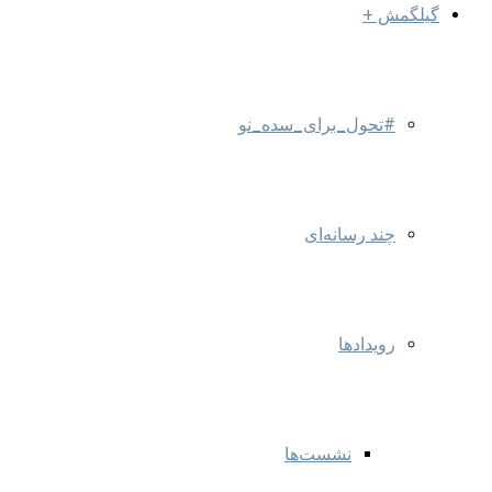
گیلگمش +
#تحول_برای_سده_نو
چند رسانه‌ای
رویدادها
نشست‌ها