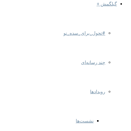
گیلگمش +
#تحول_برای_سده_نو
چند رسانه‌ای
رویدادها
نشست‌ها