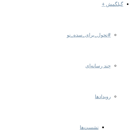
گیلگمش +
#تحول_برای_سده_نو
چند رسانه‌ای
رویدادها
نشست‌ها