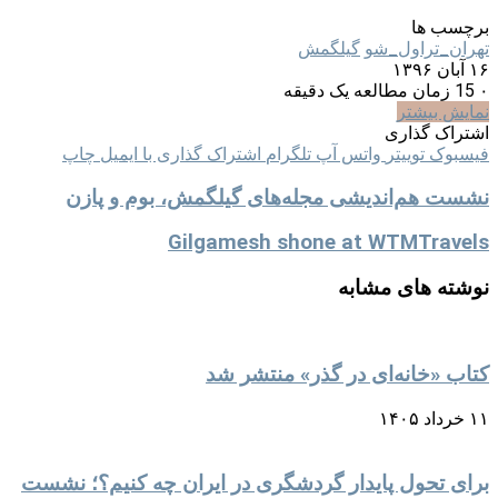
برچسب ها
تهران_تراول_شو
گیلگمش
۱۶ آبان ۱۳۹۶
۰
15
زمان مطالعه یک دقیقه
نمایش بیشتر
اشتراک گذاری
فیسبوک
توییتر
واتس آپ
تلگرام
اشتراک گذاری با ایمیل
چاپ
نشست هم‌اندیشی مجله‌های گیلگمش، بوم و پازن
Gilgamesh shone at WTMTravels
نوشته های مشابه
کتاب «خانه‌ای در گذر» منتشر شد
۱۱ خرداد ۱۴۰۵
برای تحول پایدار گردشگری در ایران چه کنیم؟؛ نشست