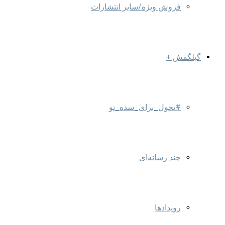
فروش ویژه/سایر انتشارات
گیلگمش +
#تحول_برای_سده_نو
چند رسانه‌ای
رویدادها