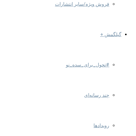
فروش ویژه/سایر انتشارات
گیلگمش +
#تحول_برای_سده_نو
چند رسانه‌ای
رویدادها