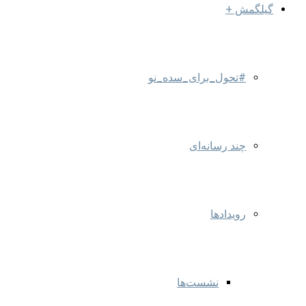
گیلگمش +
#تحول_برای_سده_نو
چند رسانه‌ای
رویدادها
نشست‌ها