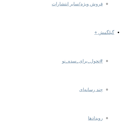
فروش ویژه/سایر انتشارات
گیلگمش +
#تحول_برای_سده_نو
چند رسانه‌ای
رویدادها