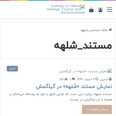
منو
ورود
مشاهده
سبد
خرید
خانه
/
مستند_شلهه
مستند_شلهه
اخبار
ادمین
۶ اسفند ۱۳۹۶
۰
57
نمایش مستند «شَلهه» در گیلگمش
مستند شلهه، روایت زنی است که اولین قایق را خود به رودخانه می‌اندازد و
همراه با آن زندگیش در روستا…
بیشتر بخوانید »