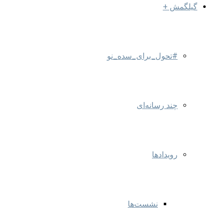
گیلگمش +
#تحول_برای_سده_نو
چند رسانه‌ای
رویدادها
نشست‌ها