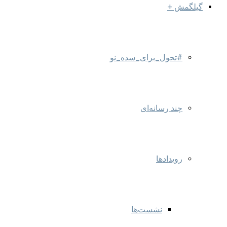
گیلگمش +
#تحول_برای_سده_نو
چند رسانه‌ای
رویدادها
نشست‌ها