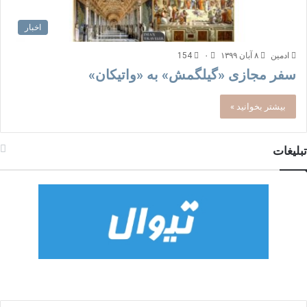
اخبار
ادمین
۸ آبان ۱۳۹۹
۰
154
سفر مجازی «گیلگمش» به «واتیکان»
بیشتر بخوانید »
تبلیغات