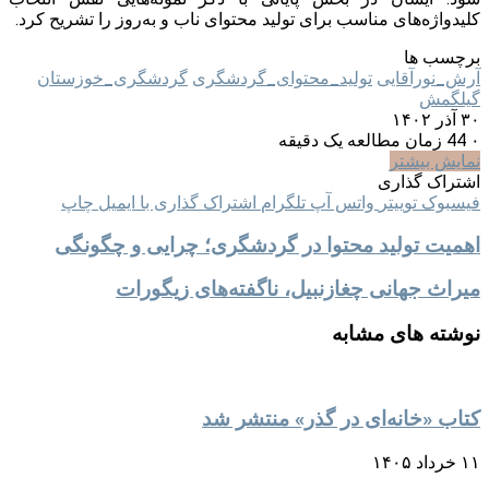
کلیدواژه‌های مناسب برای تولید محتوای ناب و به‌روز را تشریح کرد.
برچسب ها
آرش_نورآقایی
تولید_محتوای_گردشگری
گردشگری_خوزستان
گیلگمش
۳۰ آذر ۱۴۰۲
۰
44
زمان مطالعه یک دقیقه
نمایش بیشتر
اشتراک گذاری
فیسبوک
توییتر
واتس آپ
تلگرام
اشتراک گذاری با ایمیل
چاپ
اهمیت تولید محتوا در گردشگری؛ چرایی و چگونگی
میراث جهانی چغازنبیل، ناگفته‌های زیگورات
نوشته های مشابه
کتاب «خانه‌ای در گذر» منتشر شد
۱۱ خرداد ۱۴۰۵