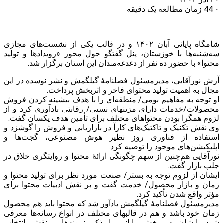
۰
44
زمان مطالعه یک دقیقه
شامگاه پایانی آبان ۱۴۰۲ و در قالب یکی از نشست‌های مجازی
سه‌شنبه‌ها با خوزستان، پنل گفتگو حول محور «رویدادها و تولید
محتوا» با حضور ده نفر از دغدغه‌مندان این استان برگزار شد.
آرش نورآقایی، مدیرمسئول فصلنامهٔ گیلگمش و نشر نوسده در این
مجال به اهمیت تولید محتوای فاخر و اثربخش پرداخت.
او توجه به مفاهیم بومی/ منطقه‌ای را با هدف بیشینه‌ کردن فروش
محصولات/خدمات دارای مزینهای نسبی/ رقابتی یادآوری کرد و از
لزوم همگرا بودن محتواهای مختلف برای تأمین هدف یکسان گفت.
وی نقش تکنیک و تاکتیک‌های کارآ در بازاریابی و فروش را گوشزد و
استفاده از فناوری روز نظیر هوش مصنوعی، گجت‌ها و
اپلیکیشن‌های موجود را توصیه کرد.
نورآقایی هم‌چنین از سهم چگونگی ارائهٔ محتوا و روایتگری خلاق در
جلب بازار گفت.
ایشان از لزوم توجه به بستر/ صنعت مورد نظر برای تولید محتوا و
زمان و بازار محصول/ خدمت گفت و بر نقش ادبیات محتوا برای
مؤثر واقع شدن تأکید کرد.
مدیرمسئول فصلنامهٔ گیلگمش یادآور شد که محتوا باید هم محصول
زمان خود باشد و هم در قالبهای مختلف در انواع رسانه‌ها معرفی
شود. ایشان در بخش پایانی با ذکر نمونه‌هایی نقش انتخاب