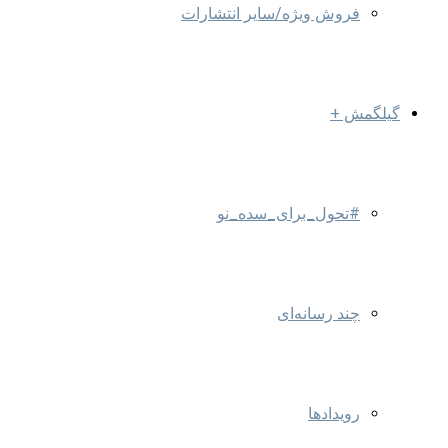
فروش ویژه/سایر انتشارات
گیلگمش +
#تحول_برای_سده_نو
چند رسانه‌ای
رویدادها