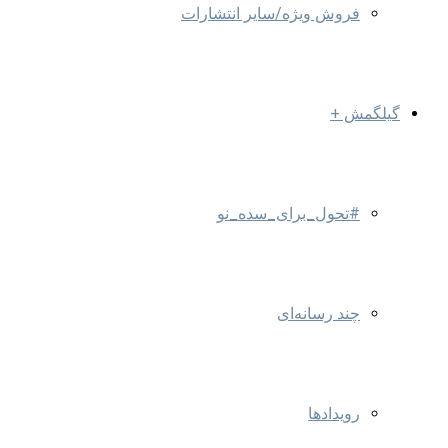
فروش ویژه/سایر انتشارات
گیلگمش +
#تحول_برای_سده_نو
چند رسانه‌ای
رویدادها