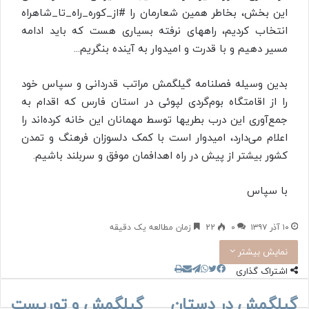
این بخش، بخاطر همین شعارمان را #از_کوره_راه_تا_شاهراه
انتخاب کردیم، راههای نرفته بسیاری هست که باید ادامه
مسیر دهیم و با قدرت و امیدوار به آینده بنگریم…
بدین وسیله فصلنامه گیلگمش مراتب قدردانی و سپاس خود
را از اقامتگاه بوم‌گردی لپوئی در استان فارس که اقدام به
جمع‌آوری این درب بطریها توسط مهمانان این خانه کرده‌اند را
اعلام می‌دارد، امیدوار است با کمک دلسوزان فرهنگ و تمدن
کشور بیشتر از پیش در راه اهدافمان موفق و سربلند باشیم.
با سپاس
۱۰ آذر ۱۳۹۷
۰
22
زمان مطالعه یک دقیقه
نمایش بیشتر
چاپ
واتس
تلگرام
توییتر
اشتراک
فیسبوک
اشتراک گذاری
آپ
گذاری
گیلگمش در دستان
گیلگمش و توریست
با