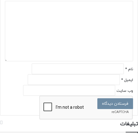
د
ی
د
گ
ا
ه
*
نام
*
ایمیل
*
وب‌ سایت
تبلیغات