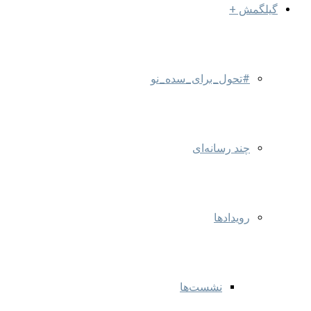
گیلگمش +
#تحول_برای_سده_نو
چند رسانه‌ای
رویدادها
نشست‌ها