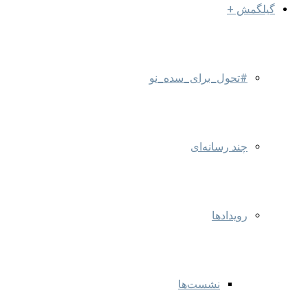
گیلگمش +
#تحول_برای_سده_نو
چند رسانه‌ای
رویدادها
نشست‌ها