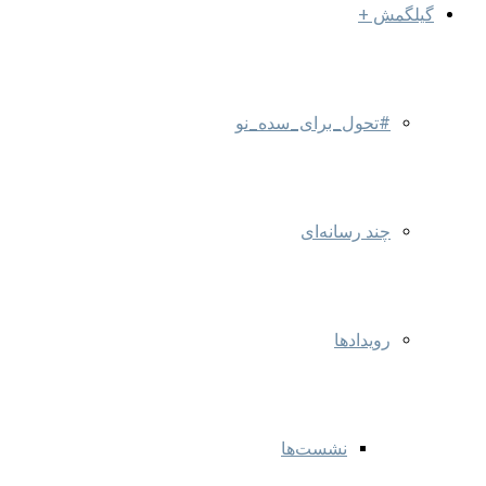
گیلگمش +
#تحول_برای_سده_نو
چند رسانه‌ای
رویدادها
نشست‌ها