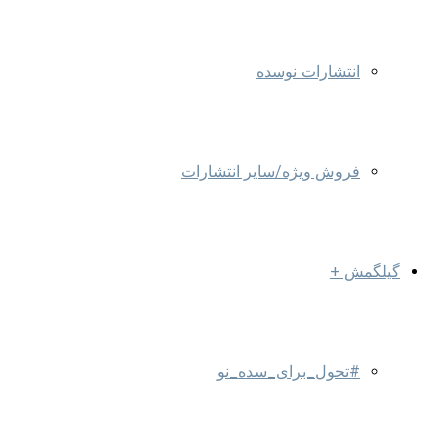
انتشارات نوسده
فروش ویژه/سایر انتشارات
گیلگمش +
#تحول_برای_سده_نو