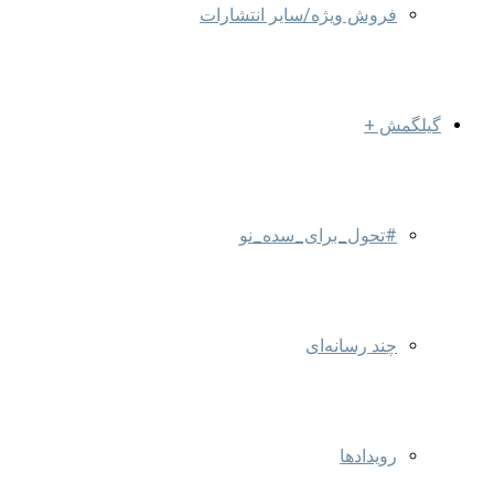
فروش ویژه/سایر انتشارات
گیلگمش +
#تحول_برای_سده_نو
چند رسانه‌ای
رویدادها