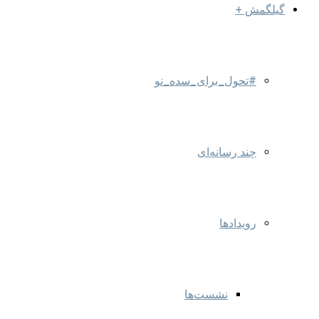
گیلگمش +
#تحول_برای_سده_نو
چند رسانه‌ای
رویدادها
نشست‌ها